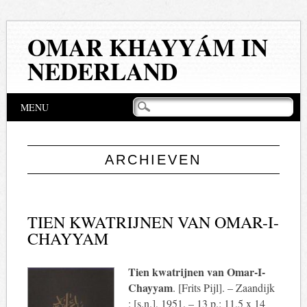
OMAR KHAYYÁM IN
NEDERLAND
Hoofdmenu
Naar
MENU
de
inhoud
springen
ARCHIEVEN
TIEN KWATRIJNEN VAN OMAR-I-
CHAYYAM
Tien kwatrijnen van Omar-I-
Chayyam
. [Frits Pijl]. – Zaandijk
: [s.n.], 1951. – 13 p.; 11,5 x 14