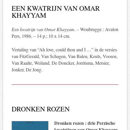
EEN KWATRIJN VAN OMAR
KHAYYAM
Een kwatrijn van Omar Khayyam
. – Woubrugge : Avalon
Pers, 1986. – 14 p.; 10 x 14 cm.
Vertaling van “Ah love, could thou and I …” in de versies
van FitzGerald, Van Schagen, Van Balen, Keuls, Vooren,
Van Raalte, Weiland, De Doncker, Jorritsma, Metsier,
Jonker, De Jong.
DRONKEN ROZEN
Dronken rozen : drie Perzische
kwatrijnen van Omar Khayyam