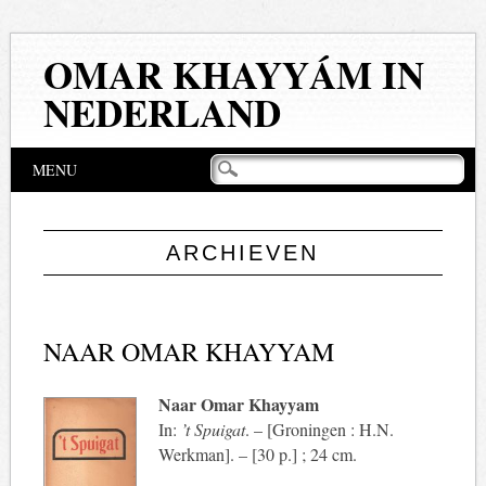
OMAR KHAYYÁM IN
NEDERLAND
Hoofdmenu
Naar
MENU
de
inhoud
springen
ARCHIEVEN
NAAR OMAR KHAYYAM
Naar Omar Khayyam
In:
’t Spuigat
. – [Groningen : H.N.
Werkman]. – [30 p.] ; 24 cm.