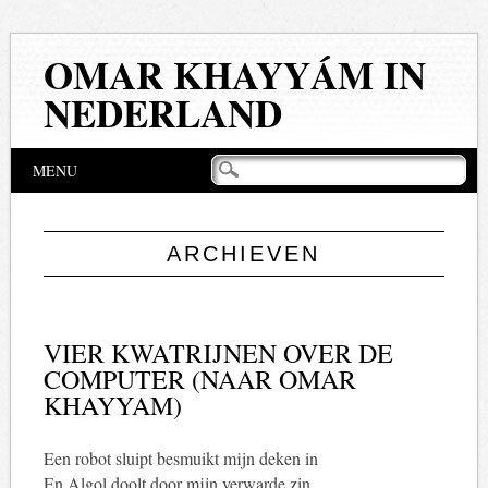
OMAR KHAYYÁM IN
NEDERLAND
Hoofdmenu
Naar
MENU
de
inhoud
springen
ARCHIEVEN
VIER KWATRIJNEN OVER DE
COMPUTER (NAAR OMAR
KHAYYAM)
Een robot sluipt besmuikt mijn deken in
En Algol doolt door mijn verwarde zin