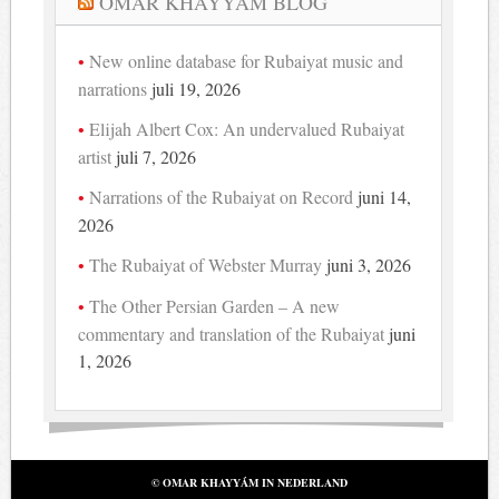
OMAR KHAYYAM BLOG
New online database for Rubaiyat music and
narrations
juli 19, 2026
Elijah Albert Cox: An undervalued Rubaiyat
artist
juli 7, 2026
Narrations of the Rubaiyat on Record
juni 14,
2026
The Rubaiyat of Webster Murray
juni 3, 2026
The Other Persian Garden – A new
commentary and translation of the Rubaiyat
juni
1, 2026
© OMAR KHAYYÁM IN NEDERLAND