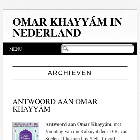
OMAR KHAYYÁM IN
NEDERLAND
Hoofdmenu
Naar
MENU
de
inhoud
springen
ARCHIEVEN
ANTWOORD AAN OMAR
KHAYYÁM
Antwoord aan Omar Khayyám
, met
Vertaling van die Rubaiyat deur D.B. van
Soelen. [Illustrated by Stella Logie]. –