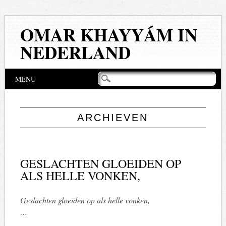
OMAR KHAYYÁM IN
NEDERLAND
Hoofdmenu
Naar
MENU
de
inhoud
springen
ARCHIEVEN
GESLACHTEN GLOEIDEN OP
ALS HELLE VONKEN,
Geslachten gloeiden op als helle vonken,
…