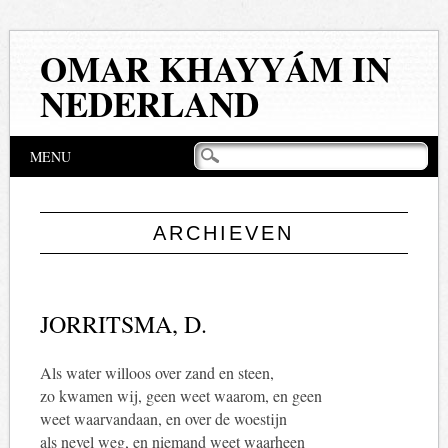
OMAR KHAYYÁM IN
NEDERLAND
Hoofdmenu
Naar
MENU
de
inhoud
springen
ARCHIEVEN
JORRITSMA, D.
Als water willoos over zand en steen,
zo kwamen wij, geen weet waarom, en geen
weet waarvandaan, en over de woestijn
als nevel weg, en niemand weet waarheen