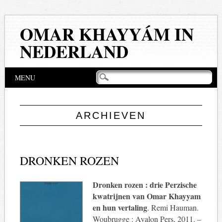
OMAR KHAYYÁM IN
NEDERLAND
Hoofdmenu
Naar
MENU
de
inhoud
springen
ARCHIEVEN
DRONKEN ROZEN
Dronken rozen : drie Perzische
kwatrijnen van Omar Khayyam
en hun vertaling
. Remi Hauman.
Woubrugge : Avalon Pers, 2011. –