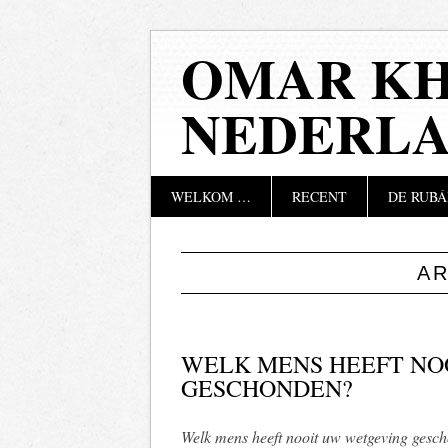
OMAR KH
NEDERL
Hoofdmenu
Naar
WELKOM …
RECENT
DE RUBÁ
de
inhoud
springen
A
WELK MENS HEEFT NO
GESCHONDEN?
Welk mens heeft nooit uw wetgeving gesc