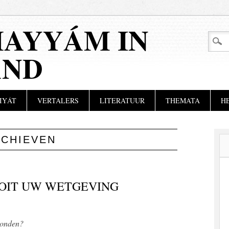
AYYÁM IN
AND
IYÁT
VERTALERS
LITERATUUR
THEMATA
H
RCHIEVEN
OIT UW WETGEVING
honden?