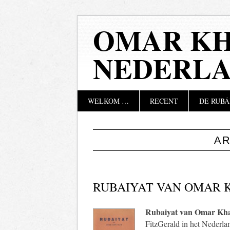
OMAR KH
NEDERL
Hoofdmenu
Naar
WELKOM …
RECENT
DE RUBÁ
de
inhoud
springen
A
RUBAIYAT VAN OMAR
Rubaiyat van Omar Kh
FitzGerald in het Nederlan