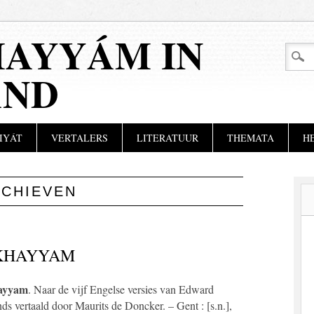
AYYÁM IN
AND
IYÁT
VERTALERS
LITERATUUR
THEMATA
H
RCHIEVEN
 KHAYYAM
ayyam
. Naar de vijf Engelse versies van Edward
ds vertaald door Maurits de Doncker. – Gent : [s.n.],