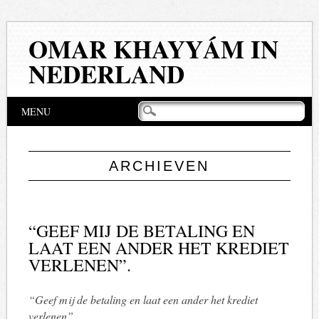
OMAR KHAYYÁM IN
NEDERLAND
Hoofdmenu
Naar
MENU
de
inhoud
springen
ARCHIEVEN
“GEEF MIJ DE BETALING EN
LAAT EEN ANDER HET KREDIET
VERLENEN”.
“Geef mij de betaling en laat een ander het krediet
verlenen”.