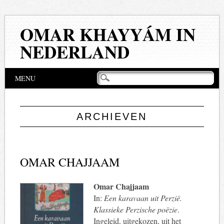
OMAR KHAYYÁM IN
NEDERLAND
Hoofdmenu
Naar
MENU
de
inhoud
springen
ARCHIEVEN
OMAR CHAJJAAM
Omar Chajjaam
In:
Een karavaan uit Perzië.
Klassieke Perzische poëzie
.
Ingeleid, uitgekozen, uit het