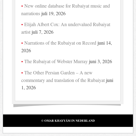
New online database for Rubaiyat music and
narrations
juli 19, 2026
Elijah Albert Cox: An undervalued Rubaiyat
artist
juli 7, 2026
Narrations of the Rubaiyat on Record
juni 14,
2026
The Rubaiyat of Webster Murray
juni 3, 2026
The Other Persian Garden – A new
commentary and translation of the Rubaiyat
juni
1, 2026
© OMAR KHAYYÁM IN NEDERLAND