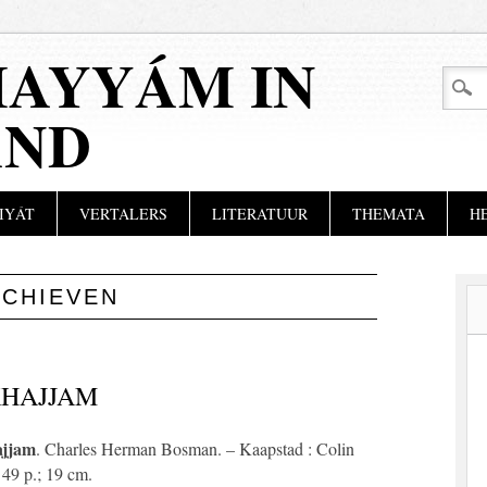
AYYÁM IN
AND
IYÁT
VERTALERS
LITERATUUR
THEMATA
H
RCHIEVEN
KHAJJAM
ajjam
. Charles Herman Bosman. – Kaapstad : Colin
49 p.; 19 cm.