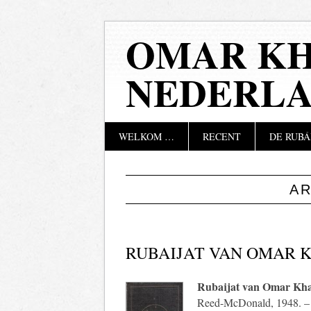
OMAR KH
NEDERL
Hoofdmenu
Naar
WELKOM …
RECENT
DE RUBÁ
de
inhoud
springen
A
RUBAIJAT VAN OMAR 
Rubaijat van Omar Kh
Reed-McDonald, 1948. – 