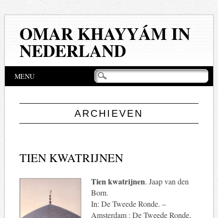
OMAR KHAYYÁM IN
NEDERLAND
Hoofdmenu
Naar
MENU
de
inhoud
springen
ARCHIEVEN
TIEN KWATRIJNEN
Tien kwatrijnen
. Jaap van den
Born.
In: De Tweede Ronde. –
Amsterdam : De Tweede Ronde,