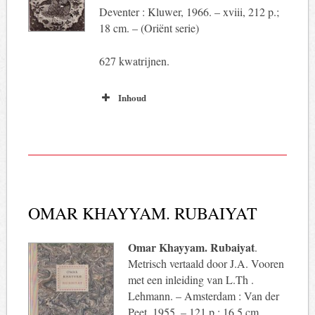
Deventer : Kluwer, 1966. – xviii, 212 p.;
18 cm. – (Oriënt serie)
627 kwatrijnen.
Inhoud
OMAR KHAYYAM. RUBAIYAT
Omar Khayyam. Rubaiyat
.
Metrisch vertaald door J.A. Vooren
met een inleiding van L.Th .
Lehmann. – Amsterdam : Van der
Peet, 1955. – 121 p.; 16,5 cm.