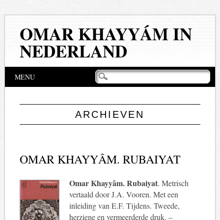
OMAR KHAYYÁM IN
NEDERLAND
Hoofdmenu
Naar
MENU
de
inhoud
springen
ARCHIEVEN
OMAR KHAYYÂM. RUBAIYAT
Omar Khayyâm. Rubaiyat
. Metrisch
vertaald door J.A. Vooren. Met een
inleiding van E.F. Tijdens. Tweede,
herziene en vermeerderde druk. –