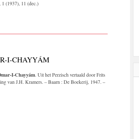
, 1 (1937), 11 (dec.)
R-I-CHAYYÁM
 Omar-I-Chayyám
. Uit het Perzisch vertaald door Frits
iding van J.H. Kramers. – Baarn : De Boekerij, 1947. –