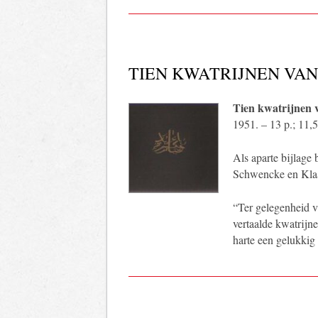
TIEN KWATRIJNEN VA
Tien kwatrijnen
1951. – 13 p.; 11,
Als aparte bijlage 
Schwencke en Klaas
“Ter gelegenheid v
vertaalde kwatrij
harte een gelukki