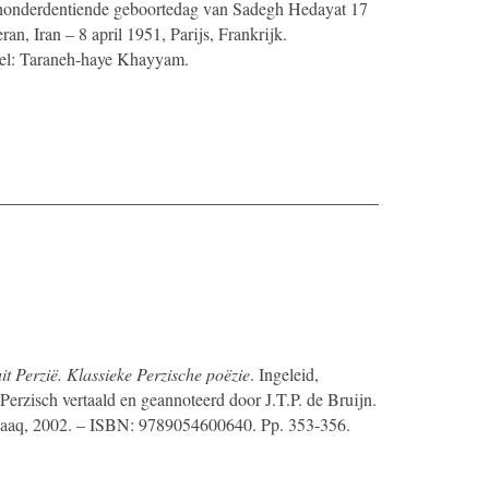
onderdentiende geboortedag van Sadegh Hedayat 17
ran, Iran – 8 april 1951, Parijs, Frankrijk.
tel: Taraneh-haye Khayyam.
t Perzië. Klassieke Perzische poëzie
. Ingeleid,
 Perzisch vertaald en geannoteerd door J.T.P. de Bruijn.
aaq, 2002. – ISBN: 9789054600640. Pp. 353-356.