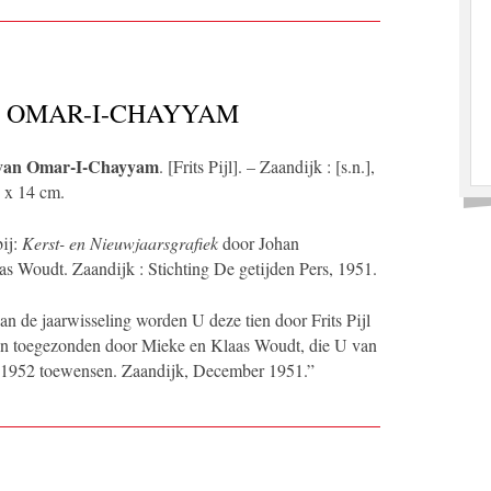
N OMAR-I-CHAYYAM
 van Omar-I-Chayyam
. [Frits Pijl]. – Zaandijk : [s.n.],
5 x 14 cm.
bij:
Kerst- en Nieuwjaarsgrafiek
door Johan
 Woudt. Zaandijk : Stichting De getijden Pers, 1951.
an de jaarwisseling worden U deze tien door Frits Pijl
nen toegezonden door Mieke en Klaas Woudt, die U van
g 1952 toewensen. Zaandijk, December 1951.”