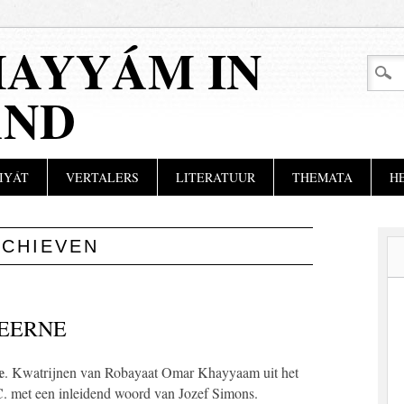
AYYÁM IN
AND
IYÁT
VERTALERS
LITERATUUR
THEMATA
H
RCHIEVEN
VEERNE
e
. Kwatrijnen van Robayaat Omar Khayyaam uit het
C. met een inleidend woord van Jozef Simons.