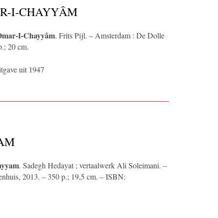
R-I-CHAYYÂM
 Omar-I-Chayyâm
. Frits Pijl. – Amsterdam : De Dolle
.; 20 cm.
tgave uit 1947
YAM
ayyam
. Sadegh Hedayat ; vertaalwerk Ali Soleimani. –
enhuis, 2013. – 350 p.; 19,5 cm. – ISBN: