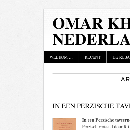
OMAR KH
NEDERL
Hoofdmenu
Naar
WELKOM …
RECENT
DE RUBÁ
de
inhoud
springen
A
IN EEN PERZISCHE TA
In een Perzische taveern
Perzisch vertaald door R.