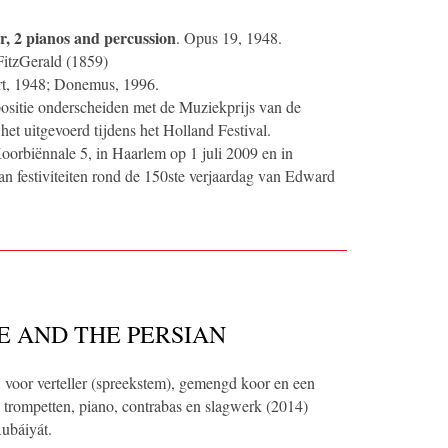
r, 2 pianos and percussion
. Opus 19, 1948.
FitzGerald (1859)
rt, 1948; Donemus, 1996.
sitie onderscheiden met de Muziekprijs van de
et uitgevoerd tijdens het Holland Festival.
orbiënnale 5, in Haarlem op 1 juli 2009 en in
an festiviteiten rond de 150ste verjaardag van Edward
E AND THE PERSIAN
, voor verteller (spreekstem), gemengd koor en een
 trompetten, piano, contrabas en slagwerk (2014)
Rubáiyát.