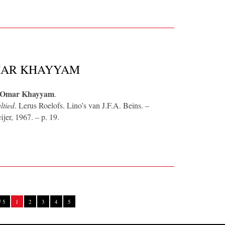
MAR KHAYYAM
r Omar Khayyam
.
ltied
. Lerus Roelofs. Lino’s van J.F.A. Beins. –
jer, 1967. – p. 19.
 5
1
2
3
4
5