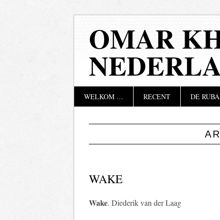
OMAR KH
NEDERL
Hoofdmenu
Naar
WELKOM …
RECENT
DE RUBÁ
de
inhoud
springen
A
WAKE
Wake
. Diederik van der Laag