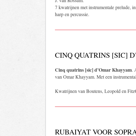
J. van Rossum.
7 kwatrijnen met instrumentale prelude, i
harp en percussie.
CINQ QUATRINS [SIC]
Cinq quatrins [sic] d’Omar Khayyam
. 
van Omar Khayyam. Met een instrumentale 
Kwatrijnen van Boutens, Leopold en FitzGe
RUBAIYAT VOOR SOPR