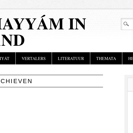
AYYÁM IN
AND
IYÁT
VERTALERS
LITERATUUR
THEMATA
H
RCHIEVEN