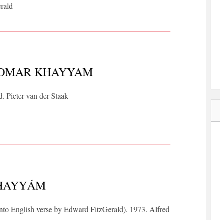
erald
 OMAR KHAYYAM
d. Pieter van der Staak
KHAYYÁM
nto English verse by Edward FitzGerald). 1973. Alfred