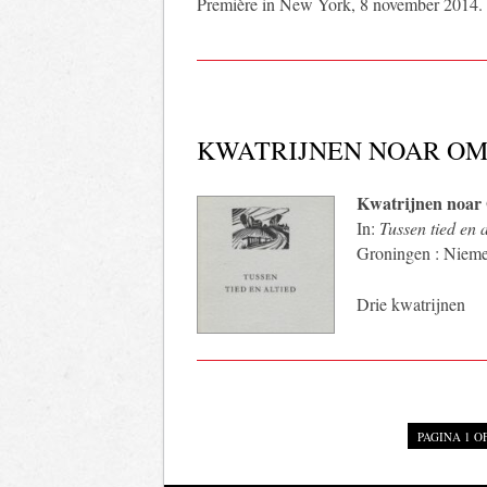
Première in New York, 8 november 2014.
KWATRIJNEN NOAR O
Kwatrijnen noa
In:
Tussen tied en a
Groningen : Niemei
Drie kwatrijnen
PAGINA 1 OF