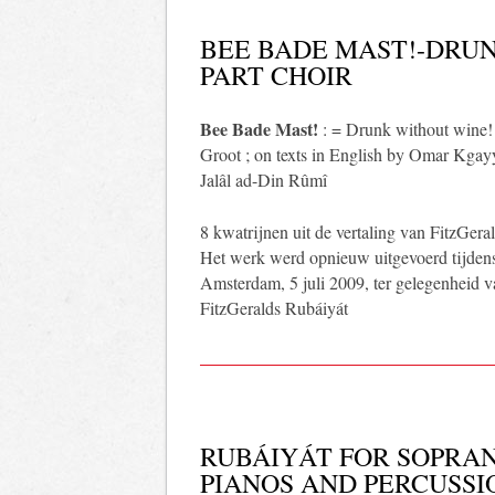
BEE BADE MAST!-DRUN
PART CHOIR
Bee Bade Mast!
: = Drunk without wine! 
Groot ; on texts in English by Omar Kgayy
Jalâl ad-Din Rûmî
8 kwatrijnen uit de vertaling van FitzGer
Het werk werd opnieuw uitgevoerd tijdens
Amsterdam, 5 juli 2009, ter gelegenheid v
FitzGeralds Rubáiyát
RUBÁIYÁT FOR SOPRAN
PIANOS AND PERCUSSI