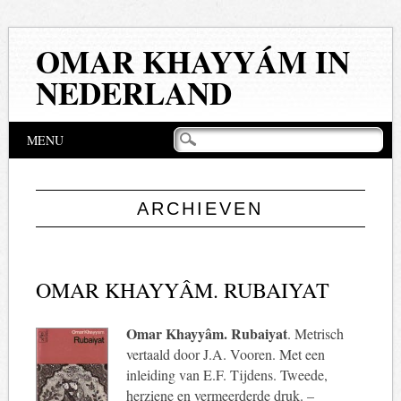
OMAR KHAYYÁM IN
NEDERLAND
Hoofdmenu
Naar
MENU
de
inhoud
springen
ARCHIEVEN
OMAR KHAYYÂM. RUBAIYAT
Omar Khayyâm. Rubaiyat
. Metrisch
vertaald door J.A. Vooren. Met een
inleiding van E.F. Tijdens. Tweede,
herziene en vermeerderde druk. –