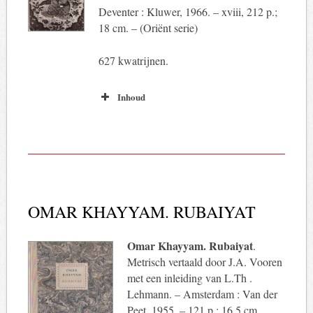
Deventer : Kluwer, 1966. – xviii, 212 p.;
18 cm. – (Oriënt serie)
627 kwatrijnen.
Inhoud
OMAR KHAYYAM. RUBAIYAT
Omar Khayyam. Rubaiyat
.
Metrisch vertaald door J.A. Vooren
met een inleiding van L.Th .
Lehmann. – Amsterdam : Van der
Peet, 1955. – 121 p.; 16,5 cm.