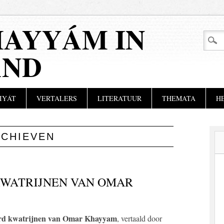
AYYÁM IN
AND
IYÁT
VERTALERS
LITERATUUR
THEMATA
H
RCHIEVEN
KWATRIJNEN VAN OMAR
rd kwatrijnen van Omar Khayyam
, vertaald door