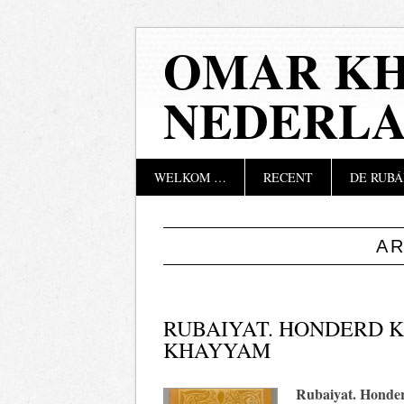
OMAR KH
NEDERL
Hoofdmenu
Naar
WELKOM …
RECENT
DE RUBÁ
de
inhoud
springen
A
RUBAIYAT. HONDERD 
KHAYYAM
Rubaiyat. Honde