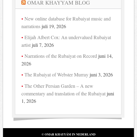
OMAR KHAYYAM BLOG
New online database for Rubaiyat music and
narrations
juli 19, 2026
Elijah Albert Cox: An undervalued Rubaiyat
artist
juli 7, 2026
Narrations of the Rubaiyat on Record
juni 14,
2026
The Rubaiyat of Webster Murray
juni 3, 2026
The Other Persian Garden – A new
commentary and translation of the Rubaiyat
juni
1, 2026
© OMAR KHAYYÁM IN NEDERLAND