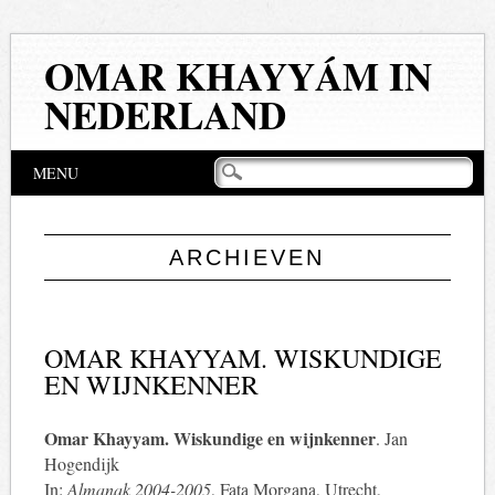
OMAR KHAYYÁM IN
NEDERLAND
Hoofdmenu
Naar
MENU
de
inhoud
springen
ARCHIEVEN
OMAR KHAYYAM. WISKUNDIGE
EN WIJNKENNER
Omar Khayyam. Wiskundige en wijnkenner
. Jan
Hogendijk
In:
Almanak 2004-2005
, Fata Morgana, Utrecht,