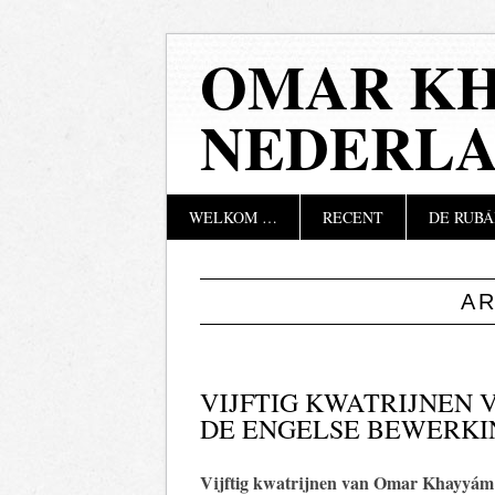
OMAR KH
NEDERL
Hoofdmenu
Naar
WELKOM …
RECENT
DE RUBÁ
de
inhoud
springen
A
VIJFTIG KWATRIJNEN
DE ENGELSE BEWERKI
Vijftig kwatrijnen van Omar Khayyám