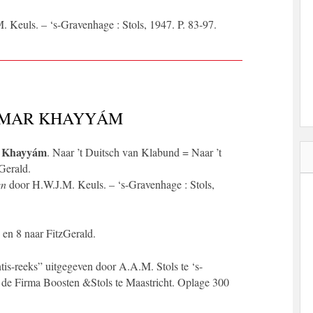
 Keuls. – ‘s-Gravenhage : Stols, 1947. P. 83-97.
OMAR KHAYYÁM
r Khayyám
. Naar ’t Duitsch van Klabund = Naar ’t
Gerald.
en
door H.W.J.M. Keuls. – ‘s-Gravenhage : Stols,
en 8 naar FitzGerald.
ntis-reeks” uitgegeven door A.A.M. Stols te ‘s-
 de Firma Boosten &Stols te Maastricht. Oplage 300