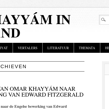
AYYÁM IN
AND
IYÁT
VERTALERS
LITERATUUR
THEMATA
H
RCHIEVEN
 VAN OMAR KHAYYÁM NAAR
NG VAN EDWARD FITZGERALD
 naar de Engelse bewerking van Edward