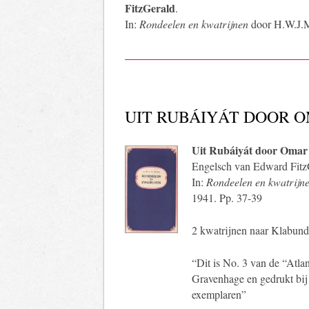
FitzGerald
.
In:
Rondeelen en kwatrijnen
door H.W.J.M.
UIT RUBÁIYÁT DOOR 
Uit Rubáiyát door Oma
Engelsch van Edward Fitz
In:
Rondeelen en kwatrijn
1941. Pp. 37-39
2 kwatrijnen naar Klabund 
“Dit is No. 3 van de “Atla
Gravenhage en gedrukt bij
exemplaren”