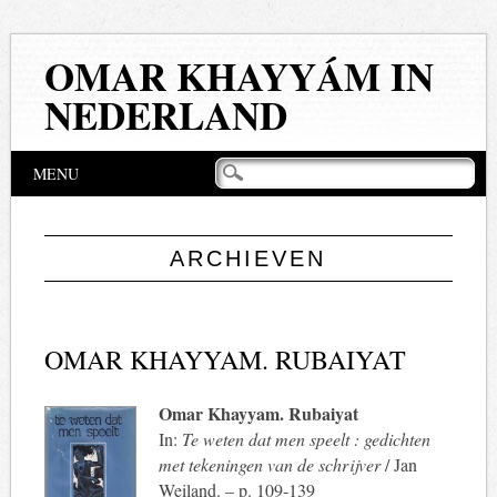
OMAR KHAYYÁM IN
NEDERLAND
Hoofdmenu
Naar
MENU
de
inhoud
springen
ARCHIEVEN
OMAR KHAYYAM. RUBAIYAT
Omar Khayyam. Rubaiyat
In:
Te weten dat men speelt : gedichten
met tekeningen van de schrijver
/ Jan
Weiland. – p. 109-139