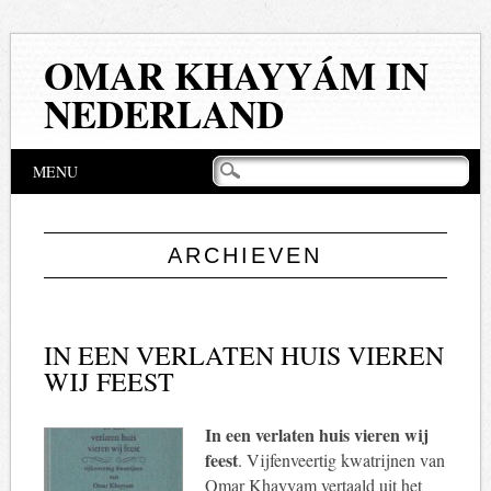
OMAR KHAYYÁM IN
NEDERLAND
Hoofdmenu
Naar
MENU
de
inhoud
springen
ARCHIEVEN
IN EEN VERLATEN HUIS VIEREN
WIJ FEEST
In een verlaten huis vieren wij
feest
. Vijfenveertig kwatrijnen van
Omar Khayyam vertaald uit het