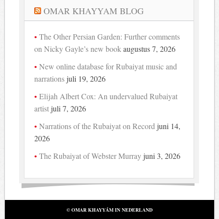
OMAR KHAYYAM BLOG
The Other Persian Garden: Further comments
on Nicky Gayle’s new book
augustus 7, 2026
New online database for Rubaiyat music and
narrations
juli 19, 2026
Elijah Albert Cox: An undervalued Rubaiyat
artist
juli 7, 2026
Narrations of the Rubaiyat on Record
juni 14,
2026
The Rubaiyat of Webster Murray
juni 3, 2026
© OMAR KHAYYÁM IN NEDERLAND