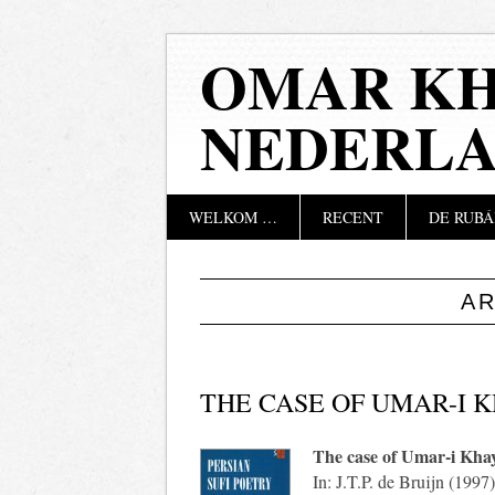
OMAR KH
NEDERL
Hoofdmenu
Naar
WELKOM …
RECENT
DE RUBÁ
de
inhoud
springen
A
THE CASE OF UMAR-I
The case of Umar-i Kh
In: J.T.P. de Bruijn (1997