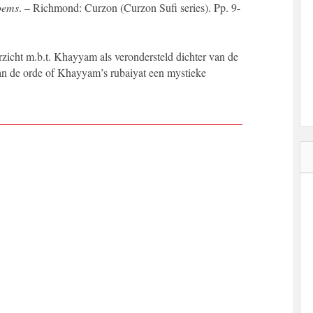
poems
. – Richmond: Curzon (Curzon Sufi series). Pp. 9-
rzicht m.b.t. Khayyam als verondersteld dichter van de
an de orde of Khayyam’s rubaiyat een mystieke