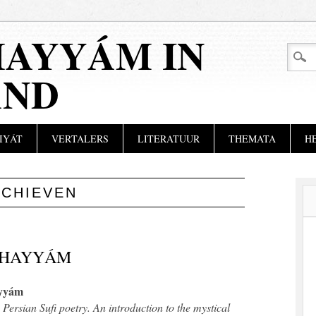
AYYÁM IN
AND
IYÁT
VERTALERS
LITERATUUR
THEMATA
H
RCHIEVEN
 KHAYYÁM
ayyám
)
Persian Sufi poetry. An introduction to the mystical