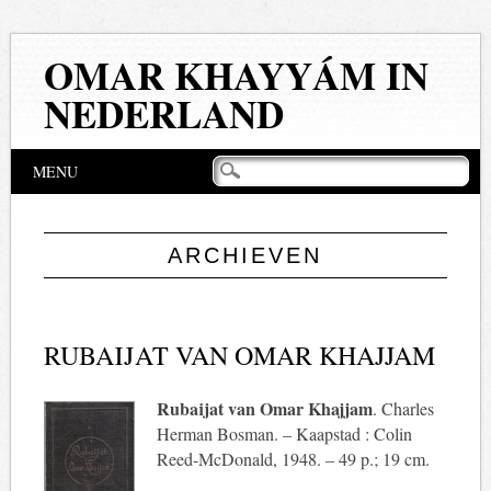
OMAR KHAYYÁM IN
NEDERLAND
Hoofdmenu
Naar
MENU
de
inhoud
springen
ARCHIEVEN
RUBAIJAT VAN OMAR KHAJJAM
Rubaijat van Omar Khajjam
. Charles
Herman Bosman. – Kaapstad : Colin
Reed-McDonald, 1948. – 49 p.; 19 cm.