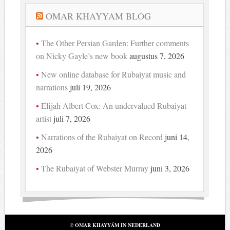
OMAR KHAYYAM BLOG
The Other Persian Garden: Further comments
on Nicky Gayle’s new book
augustus 7, 2026
New online database for Rubaiyat music and
narrations
juli 19, 2026
Elijah Albert Cox: An undervalued Rubaiyat
artist
juli 7, 2026
Narrations of the Rubaiyat on Record
juni 14,
2026
The Rubaiyat of Webster Murray
juni 3, 2026
© OMAR KHAYYÁM IN NEDERLAND