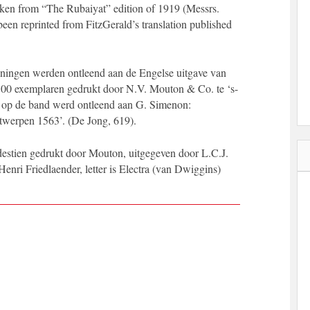
aken from “The Rubaiyat” edition of 1919 (Messrs.
 been reprinted from FitzGerald’s translation published
ningen werden ontleend aan de Engelse uitgave van
300 exemplaren gedrukt door N.V. Mouton & Co. te ‘s-
 op de band werd ontleend aan G. Simenon:
twerpen 1563’. (De Jong, 619).
destien gedrukt door Mouton, uitgegeven door L.C.J.
enri Friedlaender, letter is Electra (van Dwiggins)