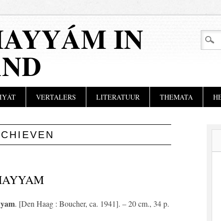
AYYÁM IN
AND
IYÁT
VERTALERS
LITERATUUR
THEMATA
H
RCHIEVEN
HAYYAM
yyam
. [Den Haag : Boucher, ca. 1941]. – 20 cm., 34 p.