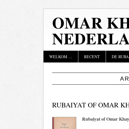
OMAR KH
NEDERL
Hoofdmenu
Naar
WELKOM …
RECENT
DE RUBÁ
de
inhoud
springen
A
RUBAIYAT OF OMAR K
Rubaiyat of Omar Kha