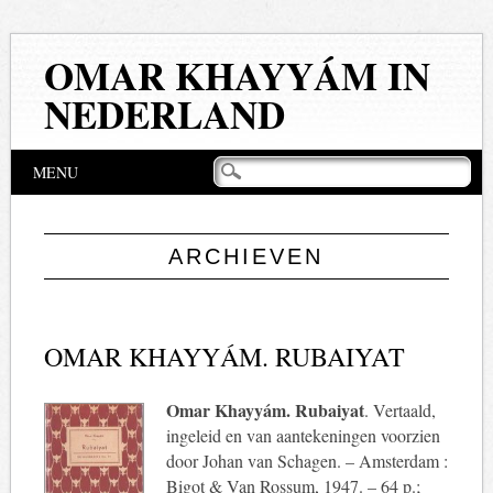
OMAR KHAYYÁM IN
NEDERLAND
Hoofdmenu
Naar
MENU
de
inhoud
springen
ARCHIEVEN
OMAR KHAYYÁM. RUBAIYAT
Omar Khayyám. Rubaiyat
. Vertaald,
ingeleid en van aantekeningen voorzien
door Johan van Schagen. – Amsterdam :
Bigot & Van Rossum, 1947. – 64 p.;