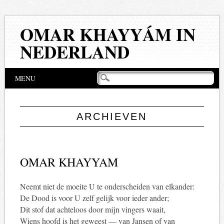
OMAR KHAYYÁM IN
NEDERLAND
Hoofdmenu
Naar
MENU
de
inhoud
springen
ARCHIEVEN
OMAR KHAYYAM
Neemt niet de moeite U te onderscheiden van elkander:
De Dood is voor U zelf gelijk voor ieder ander;
Dit stof dat achteloos door mijn vingers waait,
Wiens hoofd is het geweest — van Jansen of van