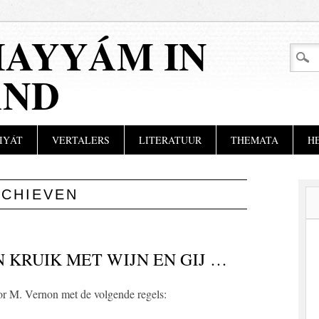
AYYÁM IN
AND
IYÁT
VERTALERS
LITERATUUR
THEMATA
H
RCHIEVEN
 KRUIK MET WIJN EN GIJ …
or M. Vernon met de volgende regels: