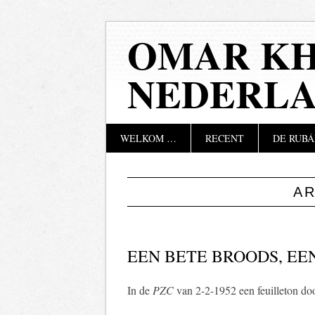
OMAR KH
NEDERL
Hoofdmenu
Naar
WELKOM …
RECENT
DE RUBÁ
de
inhoud
springen
A
EEN BETE BROODS, EEN
In de
PZC
van 2-2-1952 een feuilleton do