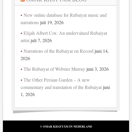
New online database for Rubaiyat music and
narrations
juli 19, 2026
Elijah Albert Cox: An undervalued Rubaiyat
artist
juli 7, 2026
Narrations of the Rubaiyat on Record
juni 14,
2026
The Rubaiyat of Webster Murray
juni 3, 2026
The Other Persian Garden – A new
commentary and translation of the Rubaiyat
juni
1, 2026
© OMAR KHAYYÁM IN NEDERLAND