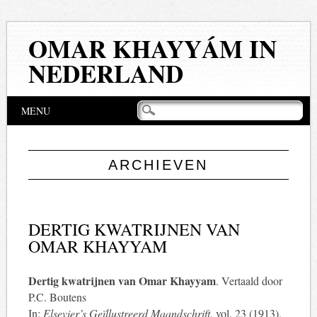
OMAR KHAYYÁM IN
NEDERLAND
Hoofdmenu
Naar
MENU
de
inhoud
springen
ARCHIEVEN
DERTIG KWATRIJNEN VAN
OMAR KHAYYAM
Dertig kwatrijnen van Omar Khayyam
. Vertaald door
P.C. Boutens
In:
Elsevier’s Geïllustreerd Maandschrift
, vol. 23 (1913),