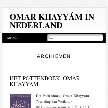
OMAR KHAYYÁM IN
NEDERLAND
Hoofdmenu
Naar
MENU
de
inhoud
springen
ARCHIEVEN
HET POTTENBOEK. OMAR
KHAYYAM
Het Pottenboek. Omar Khayyam
(Vertaling Jan Weiland)
In:
De tweede ronde
4 (1983), nr. 1