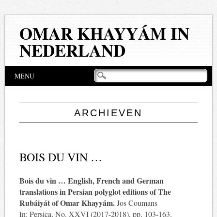
OMAR KHAYYÁM IN
NEDERLAND
Hoofdmenu
Naar
MENU
de
inhoud
springen
ARCHIEVEN
BOIS DU VIN …
Bois du vin … English, French and German
translations in Persian polyglot editions of The
Rubáiyát of Omar Khayyám.
Jos Coumans
In: Persica, No. XXVI (2017-2018), pp. 103-163.