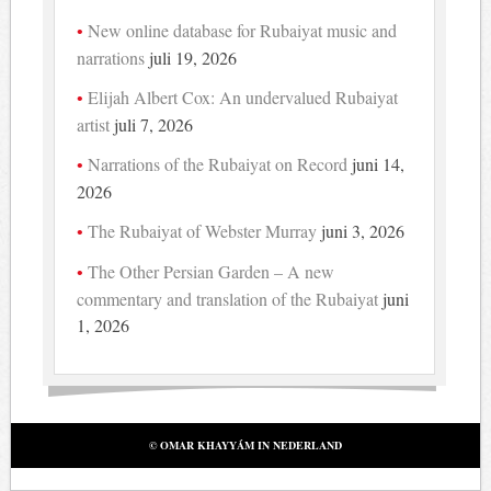
New online database for Rubaiyat music and
narrations
juli 19, 2026
Elijah Albert Cox: An undervalued Rubaiyat
artist
juli 7, 2026
Narrations of the Rubaiyat on Record
juni 14,
2026
The Rubaiyat of Webster Murray
juni 3, 2026
The Other Persian Garden – A new
commentary and translation of the Rubaiyat
juni
1, 2026
© OMAR KHAYYÁM IN NEDERLAND