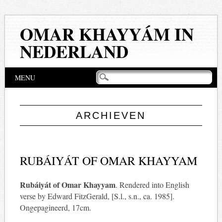
OMAR KHAYYÁM IN
NEDERLAND
Hoofdmenu
Naar
MENU
de
inhoud
springen
ARCHIEVEN
RUBÁIYÁT OF OMAR KHAYYAM
Rubáiyát of Omar Khayyam
. Rendered into English
verse by Edward FitzGerald, [S.l., s.n., ca. 1985].
Ongepagineerd, 17cm.