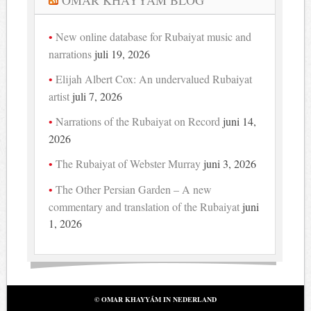
OMAR KHAYYAM BLOG
New online database for Rubaiyat music and
narrations
juli 19, 2026
Elijah Albert Cox: An undervalued Rubaiyat
artist
juli 7, 2026
Narrations of the Rubaiyat on Record
juni 14,
2026
The Rubaiyat of Webster Murray
juni 3, 2026
The Other Persian Garden – A new
commentary and translation of the Rubaiyat
juni
1, 2026
© OMAR KHAYYÁM IN NEDERLAND