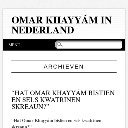
OMAR KHAYYÁM IN
NEDERLAND
Hoofdmenu
Naar
MENU
de
inhoud
springen
ARCHIEVEN
“HAT OMAR KHAYYÁM BISTIEN
EN SELS KWATRINEN
SKREAUN?”
“Hat Omar Khayyám bistien en sels kwatrinen
skreaun?”