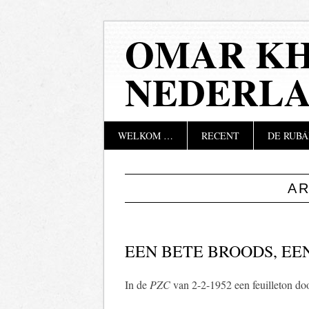
OMAR KH
NEDERL
Hoofdmenu
Naar
WELKOM …
RECENT
DE RUBÁ
de
inhoud
springen
A
EEN BETE BROODS, EEN
In de
PZC
van 2-2-1952 een feuilleton do