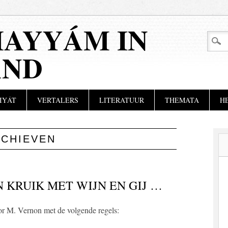
AYYÁM IN
AND
IYÁT
VERTALERS
LITERATUUR
THEMATA
H
RCHIEVEN
 KRUIK MET WIJN EN GIJ …
or M. Vernon met de volgende regels: