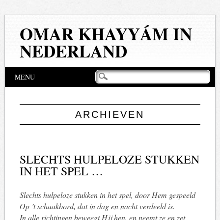
OMAR KHAYYÁM IN
NEDERLAND
Hoofdmenu
Naar
MENU
de
inhoud
springen
ARCHIEVEN
SLECHTS HULPELOZE STUKKEN
IN HET SPEL …
Slechts hulpeloze stukken in het spel, door Hem gespeeld
Op ’t schaakbord, dat in dag en nacht verdeeld is.
In alle richtingen beweegt Hij hen, en neemt ze en zet