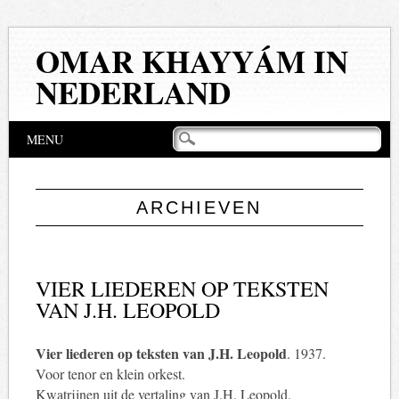
OMAR KHAYYÁM IN
NEDERLAND
Hoofdmenu
Naar
MENU
de
inhoud
springen
ARCHIEVEN
VIER LIEDEREN OP TEKSTEN
VAN J.H. LEOPOLD
Vier liederen op teksten van J.H. Leopold
. 1937.
Voor tenor en klein orkest.
Kwatrijnen uit de vertaling van J.H. Leopold.