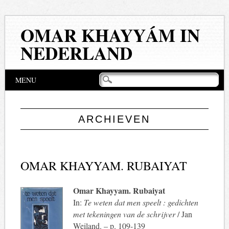
OMAR KHAYYÁM IN
NEDERLAND
Hoofdmenu
Naar
MENU
de
inhoud
springen
ARCHIEVEN
OMAR KHAYYAM. RUBAIYAT
Omar Khayyam. Rubaiyat
In:
Te weten dat men speelt : gedichten
met tekeningen van de schrijver
/ Jan
Weiland. – p. 109-139