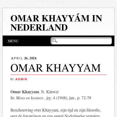
OMAR KHAYYÁM IN
NEDERLAND
Hoofdmenu
Naar
MENU
de
inhoud
springen
26, 2024
APRIL
OMAR KHAYYAM
by
ADMIN
Omar Khayyam
. N. Kluwer
In:
Mens en kosmos
, jrg. 4 (1948), jan., p. 72-79
Beschouwing over Khayyam, zijn tijd en zijn filosofie,
over de kwatrijnen en een aantal Nederlandse vertalers,