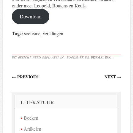
onder meer Leopold, Boutens en Keuls.
Download
Tags:
soefisme, vertalingen
DIT BERICHT WERD GEPLAATST IN . BOOKMARK DE
PERMALINK
.
Berichtnavigatie
←
PREVIOUS
NEXT
→
LITERATUUR
Boeken
Artikelen