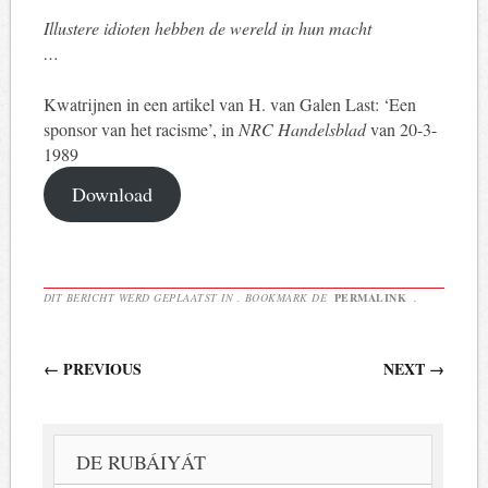
Illustere idioten hebben de wereld in hun macht
…
Kwatrijnen in een artikel van H. van Galen Last: ‘Een
sponsor van het racisme’, in
NRC Handelsblad
van 20-3-
1989
Download
DIT BERICHT WERD GEPLAATST IN . BOOKMARK DE
PERMALINK
.
Berichtnavigatie
←
PREVIOUS
NEXT
→
DE RUBÁIYÁT