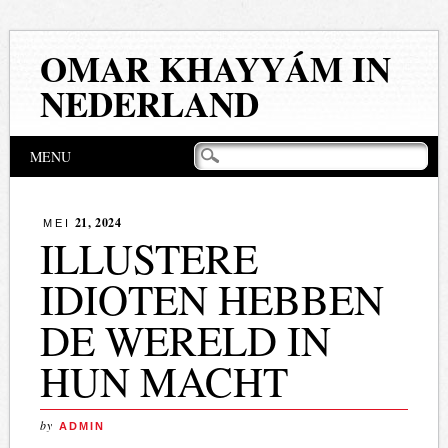
OMAR KHAYYÁM IN
NEDERLAND
Hoofdmenu
Naar
MENU
de
inhoud
springen
21, 2024
MEI
ILLUSTERE
IDIOTEN HEBBEN
DE WERELD IN
HUN MACHT
by
ADMIN