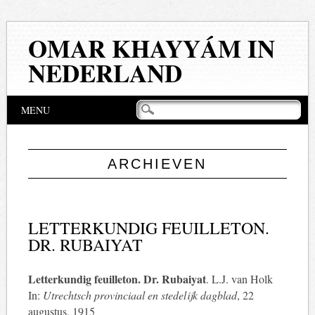
OMAR KHAYYÁM IN
NEDERLAND
Hoofdmenu
Naar
MENU
de
inhoud
springen
ARCHIEVEN
LETTERKUNDIG FEUILLETON.
DR. RUBAIYAT
Letterkundig feuilleton. Dr. Rubaiyat
. L.J. van Holk
In:
Utrechtsch provinciaal en stedelijk dagblad
, 22
augustus, 1915