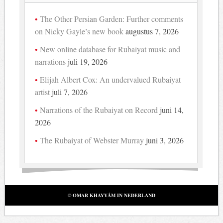
The Other Persian Garden: Further comments
on Nicky Gayle’s new book
augustus 7, 2026
New online database for Rubaiyat music and
narrations
juli 19, 2026
Elijah Albert Cox: An undervalued Rubaiyat
artist
juli 7, 2026
Narrations of the Rubaiyat on Record
juni 14,
2026
The Rubaiyat of Webster Murray
juni 3, 2026
© OMAR KHAYYÁM IN NEDERLAND