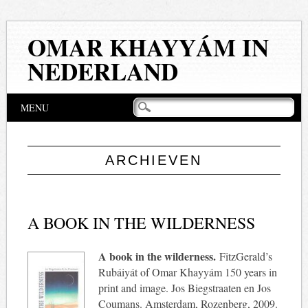
OMAR KHAYYÁM IN
NEDERLAND
Hoofdmenu
Naar
MENU
de
inhoud
springen
ARCHIEVEN
A BOOK IN THE WILDERNESS
A book in the wilderness.
FitzGerald’s
Rubáiyát of Omar Khayyám 150 years in
print and image. Jos Biegstraaten en Jos
Coumans. Amsterdam, Rozenberg, 2009.