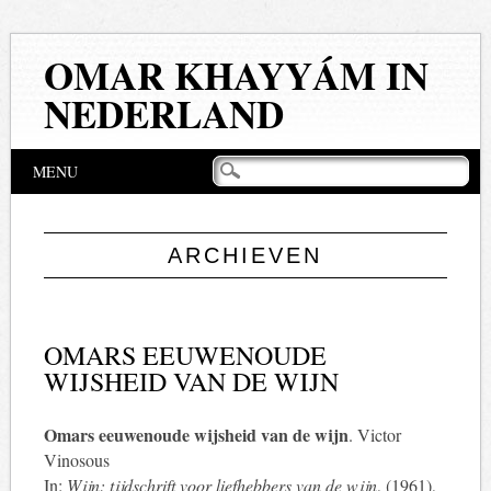
OMAR KHAYYÁM IN
NEDERLAND
Hoofdmenu
Naar
MENU
de
inhoud
springen
ARCHIEVEN
OMARS EEUWENOUDE
WIJSHEID VAN DE WIJN
Omars eeuwenoude wijsheid van de wijn
. Victor
Vinosous
In:
Wijn: tijdschrift voor liefhebbers van de wijn
, (1961),