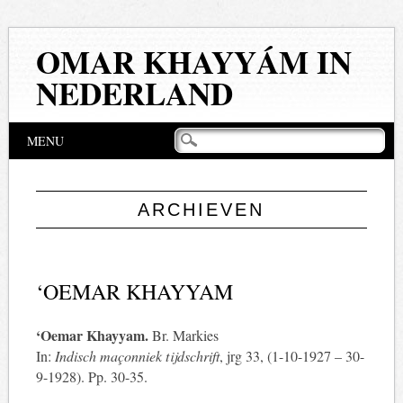
OMAR KHAYYÁM IN
NEDERLAND
Hoofdmenu
Naar
MENU
de
inhoud
springen
ARCHIEVEN
‘OEMAR KHAYYAM
‘Oemar Khayyam.
Br. Markies
In:
Indisch
maçonniek tijdschrift
, jrg 33, (1-10-1927 – 30-
9-1928). Pp. 30-35.