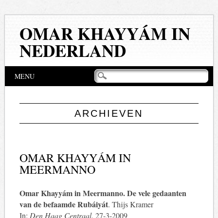
OMAR KHAYYÁM IN
NEDERLAND
Hoofdmenu
Naar
MENU
de
inhoud
springen
ARCHIEVEN
OMAR KHAYYÁM IN
MEERMANNO
Omar Khayyám in Meermanno. De vele gedaanten
van de befaamde Rubáiyát
. Thijs Kramer
In:
Den Haag Centraal
, 27-3-2009