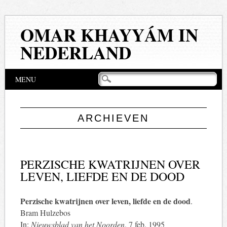
OMAR KHAYYÁM IN
NEDERLAND
Hoofdmenu
Naar
MENU
de
inhoud
springen
ARCHIEVEN
PERZISCHE KWATRIJNEN OVER
LEVEN, LIEFDE EN DE DOOD
Perzische kwatrijnen over leven, liefde en de dood
.
Bram Hulzebos
In:
Nieuwsblad van het Noorden
, 7 feb. 1995