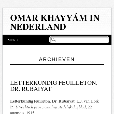
OMAR KHAYYÁM IN
NEDERLAND
Hoofdmenu
Naar
MENU
de
inhoud
springen
ARCHIEVEN
LETTERKUNDIG FEUILLETON.
DR. RUBAIYAT
Letterkundig feuilleton. Dr. Rubaiyat
. L.J. van Holk
In:
Utrechtsch provinciaal en stedelijk dagblad
, 22
augustus, 1915