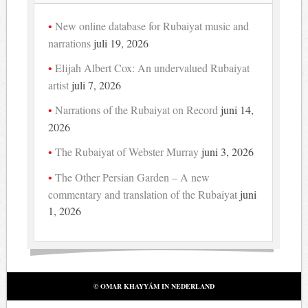
New online database for Rubaiyat music and
narrations
juli 19, 2026
Elijah Albert Cox: An undervalued Rubaiyat
artist
juli 7, 2026
Narrations of the Rubaiyat on Record
juni 14,
2026
The Rubaiyat of Webster Murray
juni 3, 2026
The Other Persian Garden – A new
commentary and translation of the Rubaiyat
juni
1, 2026
© OMAR KHAYYÁM IN NEDERLAND