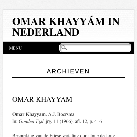
OMAR KHAYYÁM IN
NEDERLAND
Hoofdmenu
Naar
MENU
de
inhoud
springen
ARCHIEVEN
OMAR KHAYYAM
Omar Khayyam.
A.J. Boersma
In:
Gouden Tijd
, jrg. 11 (1966), afl. 12, p. 4–6
Bespreking van de Friese vertaling door Inne de Jong