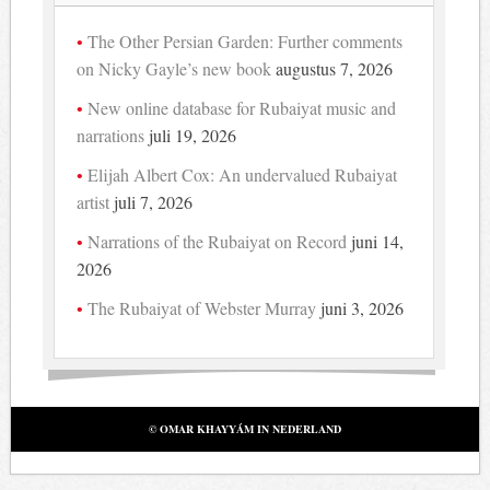
The Other Persian Garden: Further comments
on Nicky Gayle’s new book
augustus 7, 2026
New online database for Rubaiyat music and
narrations
juli 19, 2026
Elijah Albert Cox: An undervalued Rubaiyat
artist
juli 7, 2026
Narrations of the Rubaiyat on Record
juni 14,
2026
The Rubaiyat of Webster Murray
juni 3, 2026
© OMAR KHAYYÁM IN NEDERLAND