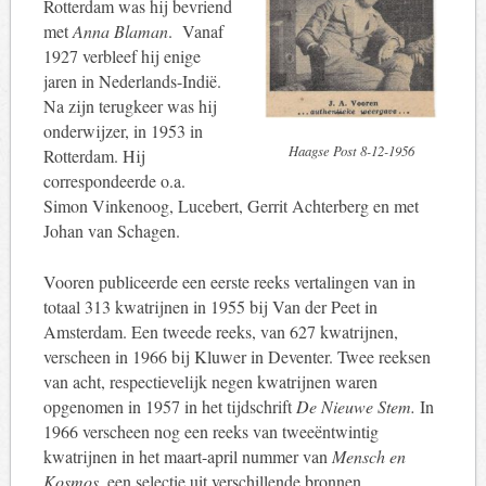
Rotterdam was hij bevriend
met
Anna Blaman
.
Vanaf
1927 verbleef hij enige
jaren in Nederlands-Indië.
Na zijn terugkeer was hij
onderwijzer, in 1953 in
Haagse Post 8-12-1956
Rotterdam. Hij
correspondeerde o.a.
Simon Vinkenoog, Lucebert, Gerrit Achterberg en met
Johan van Schagen.
Vooren publiceerde een eerste reeks vertalingen van in
totaal 313 kwatrijnen in 1955 bij Van der Peet in
Amsterdam. Een tweede reeks, van 627 kwatrijnen,
verscheen in 1966 bij Kluwer in Deventer. Twee reeksen
van acht, respectievelijk negen kwatrijnen waren
opgenomen in 1957 in het tijdschrift
De Nieuwe Stem.
In
1966 verscheen nog een reeks van tweeëntwintig
kwatrijnen in het maart-april nummer van
Mensch en
Kosmos
, een selectie uit verschillende bronnen.