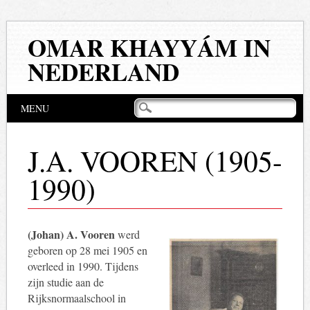
OMAR KHAYYÁM IN
NEDERLAND
Hoofdmenu
Naar
MENU
de
inhoud
springen
J.A. VOOREN (1905-
1990)
(Johan) A. Vooren
werd
geboren op 28 mei 1905 en
overleed in 1990. Tijdens
zijn studie aan de
Rijksnormaalschool in