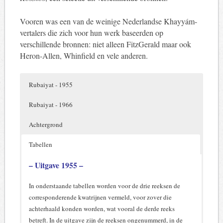
Vooren was een van de weinige Nederlandse Khayyám-
vertalers die zich voor hun werk baseerden op
verschillende bronnen: niet alleen FitzGerald maar ook
Heron-Allen, Whinfield en vele anderen.
Rubaiyat - 1955
Rubaiyat - 1966
Achtergrond
Tabellen
De rubáiyát
Omar Khayyam.
Omar Khayyâm. Rubaiyat
.
– Uitgave 1955 –
Rubaiyat
Metrisch vertaald door J.A.
. Metrisch
Jos Biegstraaten schrijft in
De Boekenwereld
(maart 1997) dat
vertaald door J.A. Vooren
Vooren. Met een inleiding
In onderstaande tabellen worden voor de drie reeksen de
Vooren in de Tweede Wereldoorlog kennis maakte met de
met een inleiding van
van E.F. Tijdens. Tweede,
corresponderende kwatrijnen vermeld, voor zover die
rubáiyát “in een troosteloos Jappenkamp bij Singapore dat
L.Th . Lehmann.
herziene en vermeerderde
achterhaald konden worden, wat vooral de derde reeks
bij alle ellende één lichtpuntje had, een voortreffelijke
Amsterdam, Van der Peet,
druk. Deventer, Kluwer,
betreft. In de uitgave zijn de reeksen ongenummerd, in de