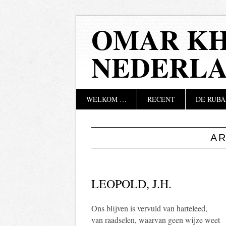
OMAR KH
NEDERL
Hoofdmenu
Naar
WELKOM …
RECENT
DE RUBÁ
de
inhoud
springen
A
LEOPOLD, J.H.
Ons blijven is vervuld van harteleed,
van raadselen, waarvan geen wijze weet