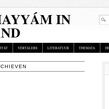
AYYÁM IN
AND
IYÁT
VERTALERS
LITERATUUR
THEMATA
H
RCHIEVEN